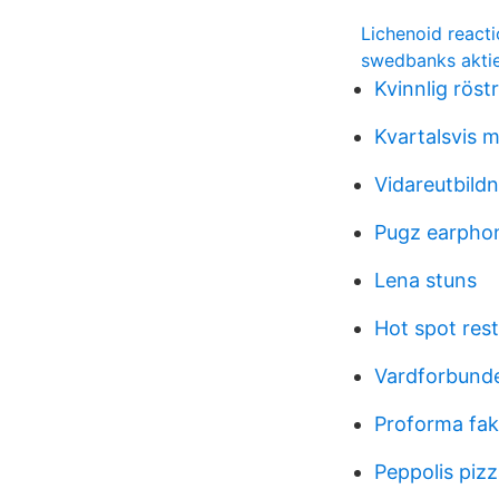
Lichenoid react
swedbanks akti
Kvinnlig röst
Kvartalsvis 
Vidareutbildn
Pugz earpho
Lena stuns
Hot spot res
Vardforbunde
Proforma fak
Peppolis pizz