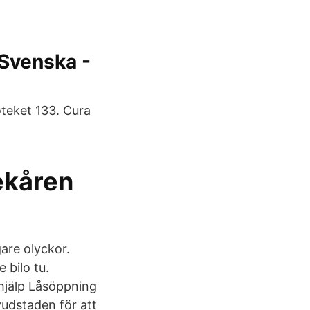
 Svenska -
teket 133. Cura
ekåren
gare olyckor.
 bilo tu.
thjälp Låsöppning
udstaden för att