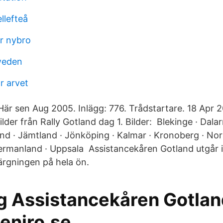
llefteå
r nybro
weden
r arvet
 Här sen Aug 2005. Inlägg: 776. Trådstartare. 18 Apr 
ilder från Rally Gotland dag 1. Bilder: Blekinge · Dalar
and · Jämtland · Jönköping · Kalmar · Kronoberg · Nor
rmanland · Uppsala Assistancekåren Gotland utgår i
bärgningen på hela ön.
g Assistancekåren Gotlan
eniro.se