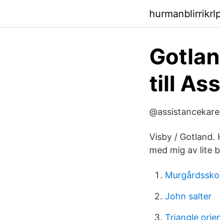
hurmanblirrikr
Gotlan
till A
@assistancekaren
Visby / Gotland.
med mig av lite b
Murgårdssko
John salter
Triangle orie