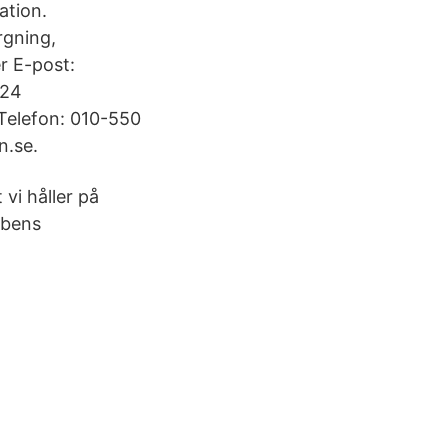
ation.
rgning,
er E-post:
 24
Telefon: 010-550
n.se.
 vi håller på
bbens