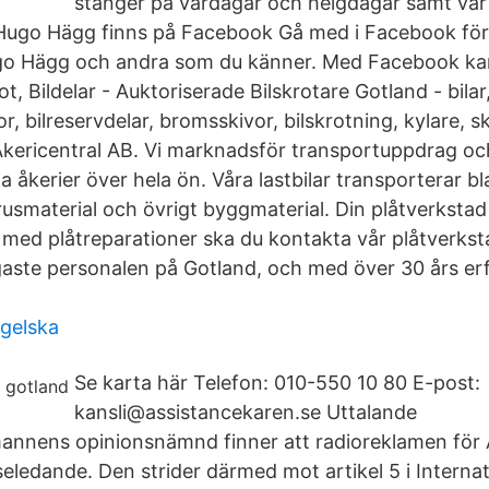
stänger på vardagar och helgdagar samt var 
 Hugo Hägg finns på Facebook Gå med i Facebook för
o Hägg och andra som du känner. Med Facebook kan d
t, Bildelar - Auktoriserade Bilskrotare Gotland - bilar
, bilreservdelar, bromsskivor, bilskrotning, kylare, s
Åkericentral AB. Vi marknadsför transportuppdrag oc
a åkerier över hela ön. Våra lastbilar transporterar b
usmaterial och övrigt byggmaterial. Din plåtverksta
 med plåtreparationer ska du kontakta vår plåtverkst
aste personalen på Gotland, och med över 30 års erf
gelska
Se karta här Telefon: 010-550 10 80 E-post:
kansli@assistancekaren.se Uttalande
nens opinionsnämnd finner att radioreklamen för 
seledande. Den strider därmed mot artikel 5 i Internat