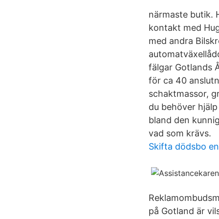
närmaste butik.
kontakt med Hug
med andra Bilskro
automatväxellådor
fälgar Gotlands 
för ca 40 anslutn
schaktmassor, gr
du behöver hjälp
bland den kunnig
vad som krävs.
Skifta dödsbo en
Reklamombudsman
på Gotland är vil