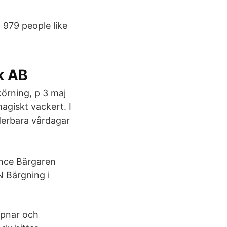
 979 people like
ck AB
körning, p 3 maj
agiskt vackert. I
nderbara vårdagar
nce Bärgaren
 Bärgning i
ppnar och