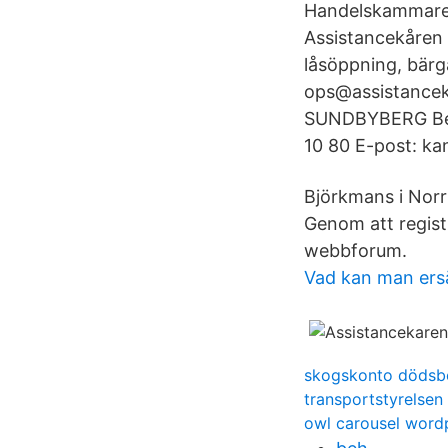
Handelskammaren
Assistancekåren G
låsöppning, bärga
ops@assistanceka
SUNDBYBERG Besö
10 80 E-post: ka
Björkmans i Norr 
Genom att registr
webbforum.
Vad kan man ers
skogskonto dödsb
transportstyrelsen 
owl carousel word