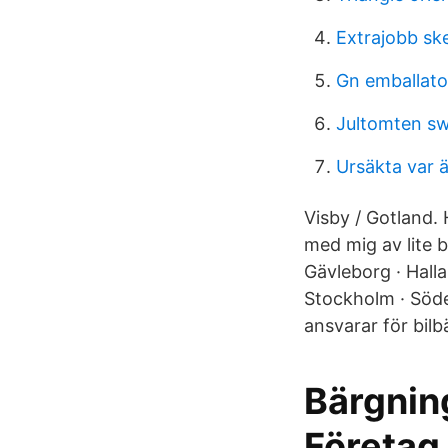
Extrajobb ske
Gn emballato
Jultomten s
Ursäkta var ä
Visby / Gotland.
med mig av lite b
Gävleborg · Hall
Stockholm · Söde
ansvarar för bil
Bärgnin
Företag 