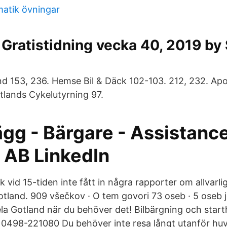
atik övningar
Gratistidning vecka 40, 2019 by
d 153, 236. Hemse Bil & Däck 102-103. 212, 232. Apo
tlands Cykelutyrning 97.
gg - Bärgare - Assistanc
AB LinkedIn
 vid 15-tiden inte fått in några rapporter om allvarli
tland. 909 všečkov · O tem govori 73 oseb · 5 oseb je
la Gotland när du behöver det! Bilbärgning och star
 0498-221080 Du behöver inte resa långt utanför huv