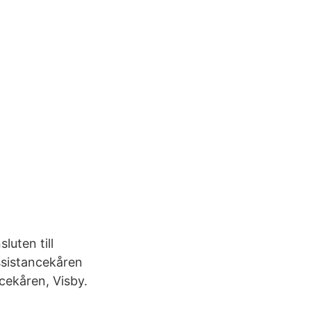
uten till
Assistancekåren
cekåren, Visby.