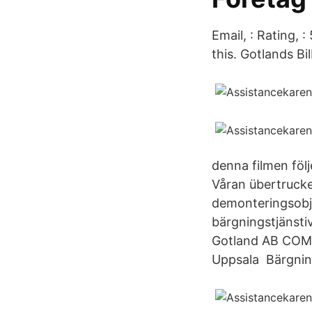
Email, : Rating, 
this. Gotlands B
denna filmen föl
Våran übertrucke
demonteringsobje
bärgningstjäns
Gotland AB COM
Uppsala Bärgning 