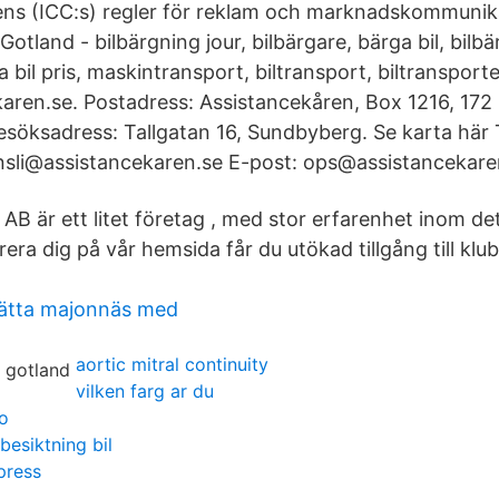
s (ICC:s) regler för reklam och marknadskommunik
otland - bilbärgning jour, bilbärgare, bärga bil, bilbä
 bil pris, maskintransport, biltransport, biltransport
ren.se. Postadress: Assistancekåren, Box 1216, 172
ksadress: Tallgatan 16, Sundbyberg. Se karta här 
nsli@assistancekaren.se E-post: ops@assistancekare
AB är ett litet företag , med stor erfarenhet inom det
era dig på vår hemsida får du utökad tillgång till klu
ätta majonnäs med
aortic mitral continuity
vilken farg ar du
o
besiktning bil
press