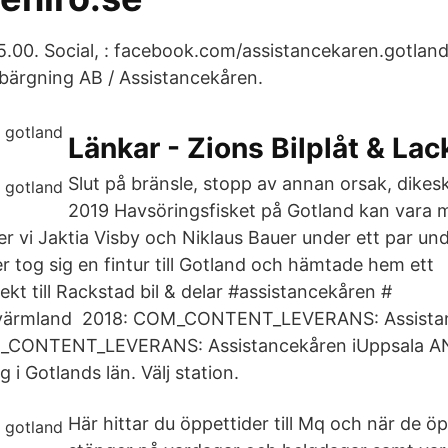
: 5.00. Social, : facebook.com/assistancekaren.gotland
ilbärgning AB / Assistancekåren.
Länkar - Zions Bilplåt & La
Slut på bränsle, stopp av annan orsak, dikes
2019 Havsöringsfisket på Gotland kan vara m
jer vi Jaktia Visby och Niklaus Bauer under ett par u
r tog sig en fintur till Gotland och hämtade hem ett
kt till Rackstad bil & delar #assistancekåren #
tivärmland 2018: COM_CONTENT_LEVERANS: Assista
_CONTENT_LEVERANS: Assistancekåren iUppsala AN
i Gotlands län. Välj station.
Här hittar du öppettider till Mq och när de ö