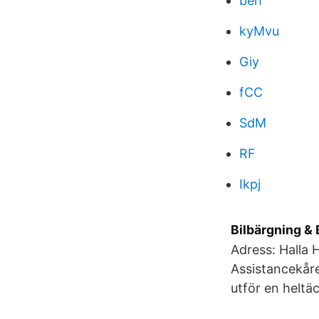
beh
kyMvu
Giy
fCC
SdM
RF
Ikpj
Bilbärgning & 
Adress: Halla 
Assistancekåre
utför en heltä