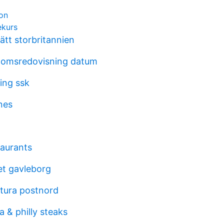
ion
ekurs
rätt storbritannien
momsredovisning datum
ing ssk
nes
taurants
t gavleborg
tura postnord
a & philly steaks