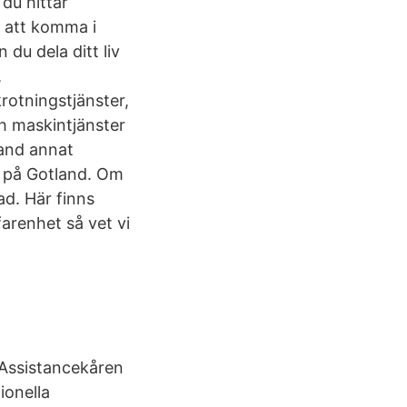
du hittar
 att komma i
u dela ditt liv
,
krotningstjänster,
h maskintjänster
land annat
d på Gotland. Om
ad. Här finns
arenhet så vet vi
Assistancekåren
ionella