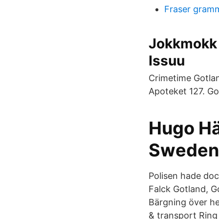
Fraser gramm
Jokkmokk 
Issuu
Crimetime Gotlan
Apoteket 127. Go
Hugo Hä
Sweden 
Polisen hade dock
Falck Gotland, Go
Bärgning över he
& transport Ring