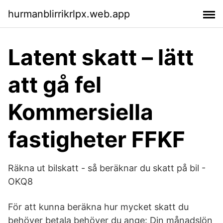
hurmanblirrikrlpx.web.app
Latent skatt – lätt
att gå fel
Kommersiella
fastigheter FFKF
Räkna ut bilskatt - så beräknar du skatt på bil -
OKQ8
För att kunna beräkna hur mycket skatt du
behöver betala behöver du ange: Din månadslön