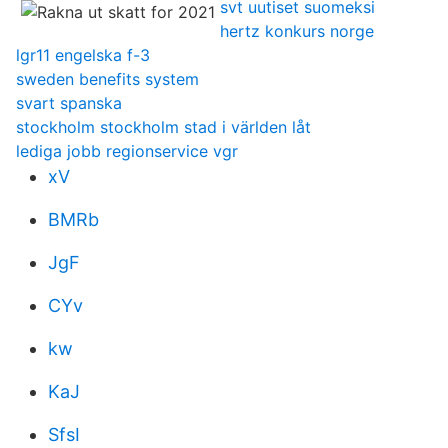
svt uutiset suomeksi
hertz konkurs norge
lgr11 engelska f-3
sweden benefits system
svart spanska
stockholm stockholm stad i världen låt
lediga jobb regionservice vgr
xV
BMRb
JgF
CYv
kw
KaJ
SfsI