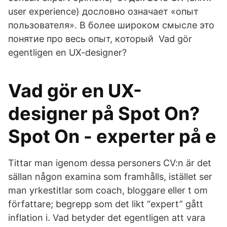
user experience) дословно означает «опыт
пользователя». В более широком смысле это
понятие про весь опыт, который Vad gör
egentligen en UX-designer?
Vad gör en UX-
designer på Spot On?
Spot On - experter på e
Tittar man igenom dessa personers CV:n är det
sällan någon examina som framhålls, istället ser
man yrkestitlar som coach, bloggare eller t om
författare; begrepp som det likt “expert” gått
inflation i. Vad betyder det egentligen att vara