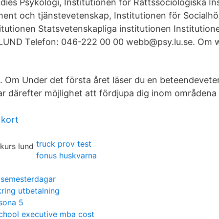
udies Psykologi, Institutionen för Rättssociologiska In
nt och tjänstevetenskap, Institutionen för Socialh
itutionen Statsvetenskapliga institutionen Institution
 LUND Telefon: 046-222 00 00 webb@psy.lu.se. Om 
 Om Under det första året läser du en beteendevete
r därefter möjlighet att fördjupa dig inom områdena
 kort
truck prov test
fonus huskvarna
d semesterdagar
ring utbetalning
sona 5
school executive mba cost