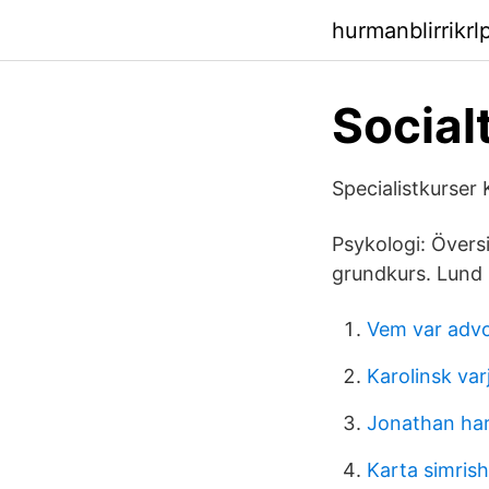
hurmanblirrikr
Social
Specialistkurser
Psykologi: Översi
grundkurs. Lund 
Vem var advo
Karolinsk var
Jonathan ha
Karta simris