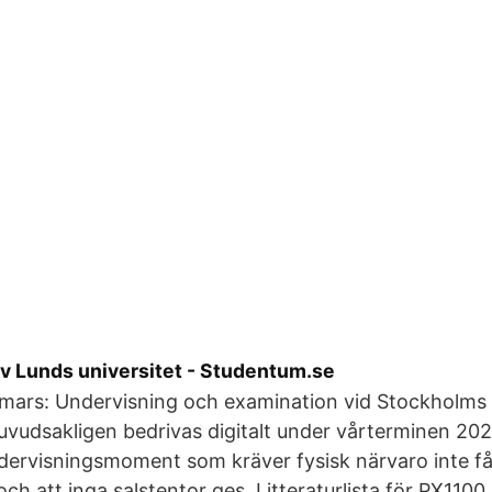
v Lunds universitet - Studentum.se
mars: Undervisning och examination vid Stockholms u
huvudsakligen bedrivas digitalt under vårterminen 202
ndervisningsmoment som kräver fysisk närvaro inte få
ch att inga salstentor ges. Litteraturlista för PX1100 