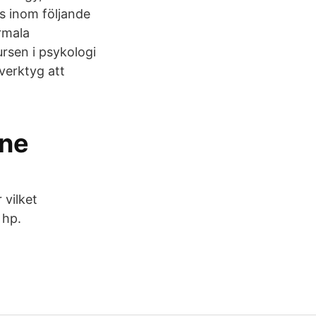
s inom följande
rmala
rsen i psykologi
 verktyg att
åne
vilket
 hp.