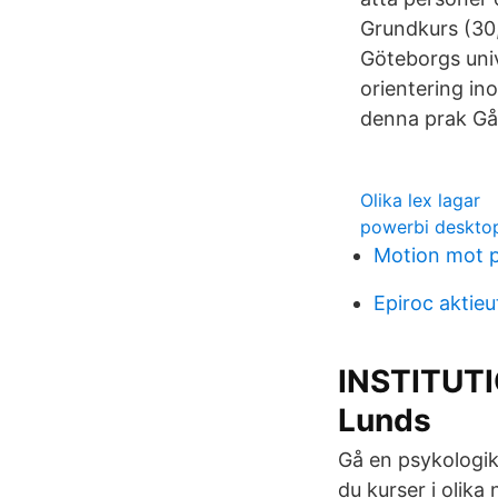
Grundkurs (30,
Göteborgs univ
orientering in
denna prak Gå 
Olika lex lagar
powerbi deskto
Motion mot p
Epiroc aktieu
INSTITUT
Lunds
Gå en psykologik
du kurser i olika