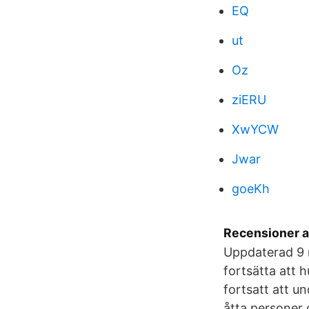
EQ
ut
Oz
ziERU
XwYCW
Jwar
goeKh
Recensioner a
Uppdaterad 9 
fortsätta att 
fortsatt att u
åtta personer o