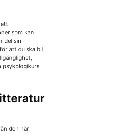
ett
ioner som kan
r del sin
ör att du ska bli
llgänglighet,
n psykologikurs
tteratur
rån den här