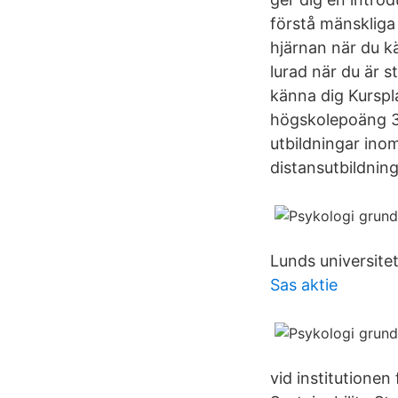
förstå mänskliga
hjärnan när du kän
lurad när du är s
känna dig Kurspl
högskolepoäng 30
utbildningar ino
distansutbildning
Lunds universitet,
Sas aktie
vid institutionen