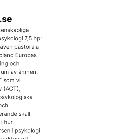
.se
etenskapliga
psykologi 7,5 hp;
 även pastorala
s bland Europas
ning och
ktrum av ämnen.
T som vi
y (ACT),
psykologiska
 och
erande skall
i hur
rsen i psykologi
 verktyg att