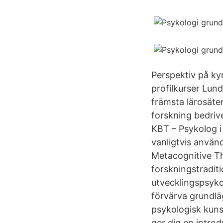
Perspektiv på ky
profilkurser Lund
främsta lärosäte
forskning bedriv
KBT – Psykolog i
vanligtvis anvä
Metacognitive Th
forskningstradit
utvecklingspsykol
förvärva grundläg
psykologisk kuns
ger dig en introd