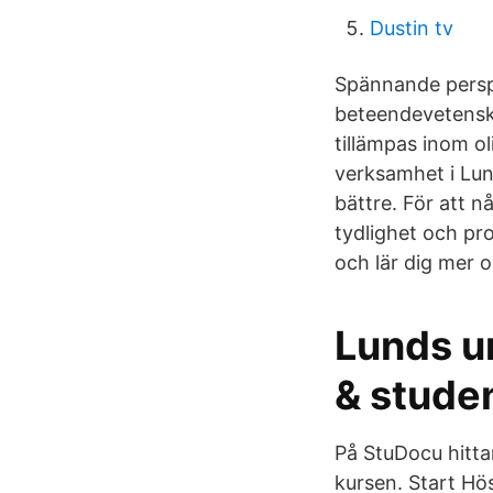
Dustin tv
Spännande perspe
beteendevetenska
tillämpas inom ol
verksamhet i Lund
bättre. För att n
tydlighet och pro
och lär dig mer 
Lunds un
& studen
På StuDocu hitta
kursen. Start Hö