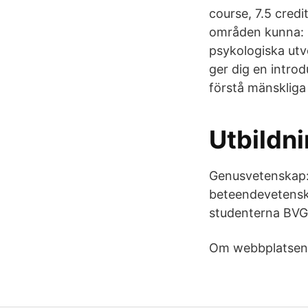
course, 7.5 cred
områden kunna: 
psykologiska utv
ger dig en introd
förstå mänskliga
Utbildn
Genusvetenskap:
beteendevetenska
studenterna BVGA
Om webbplatsen