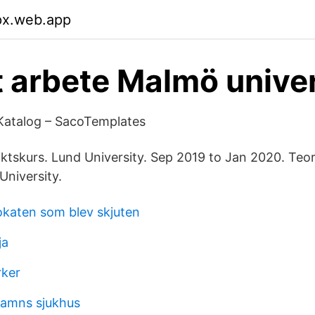
lpx.web.app
t arbete Malmö univer
 Katalog – SacoTemplates
ktskurs. Lund University. Sep 2019 to Jan 2020. Teore
University.
katen som blev skjuten
ja
rker
hamns sjukhus