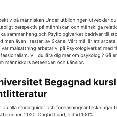
ktiv på människan Under utbildningen utvecklar du 
pligt perspektiv på människan och mänskliga relat
ika sammanhang och Psykologiverket bedriver till sto
 men även i resten av Skåne. Vårt mål är att arbeta f
å vår målsättning arbetar vi på Psykologiverket med ti
fessionalism. Vill du lära dig mer om psykologi? Gå e
om människors beteenden och känslor.
iversitet Begagnad kursli
tlitteratur
r du alla studieguider och föreläsningsanteckningar f
stterminen 2020. Dagtid Lund, heltid 100%.