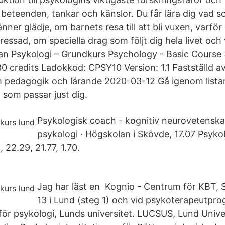
 beteenden, tankar och känslor. Du får lära dig vad s
ner glädje, om barnets resa till att bli vuxen, varför d
tressad, om speciella drag som följt dig hela livet och
an Psykologi – Grundkurs Psychology - Basic Course
 credits Ladokkod: CPSY10 Version: 1.1 Fastställd av
m pedagogik och lärande 2020-03-12 Gå igenom listan 
 som passar just dig.
Psykologisk coach - kognitiv neurovetenska
psykologi · Högskolan i Skövde, 17.07 Psyk
 22.29, 21.77, 1.70.
Jag har läst en Kognio - Centrum för KBT,
13 i Lund (steg 1) och vid psykoterapeutpr
 för psykologi, Lunds universitet. LUCSUS, Lund Unive