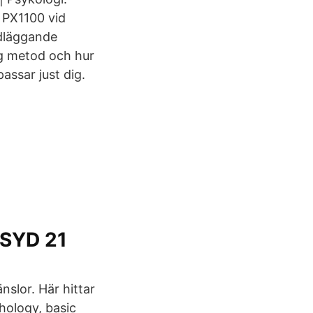
 PX1100 vid
ndläggande
ig metod och hur
assar just dig.
SYD 21
slor. Här hittar
hology, basic