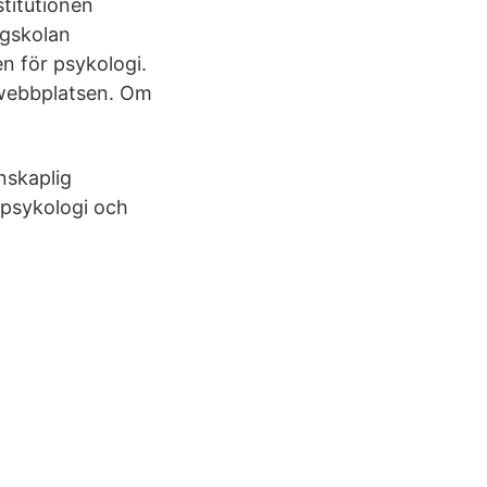
stitutionen
ögskolan
en för psykologi.
webbplatsen. Om
nskaplig
 psykologi och