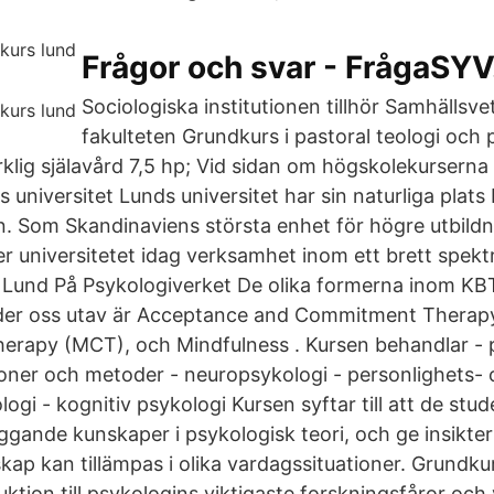
Frågor och svar - FrågaSYV
Sociologiska institutionen tillhör Samhällsv
fakulteten Grundkurs i pastoral teologi och 
rklig själavård 7,5 hp; Vid sidan om högskolekurserna
s universitet Lunds universitet har sin naturliga plat
n. Som Skandinaviens största enhet för högre utbild
er universitetet idag verksamhet inom ett brett spe
 Lund På Psykologiverket De olika formerna inom KB
nder oss utav är Acceptance and Commitment Therap
erapy (MCT), och Mindfulness . Kursen behandlar - 
ioner och metoder - neuropsykologi - personlighets-
ogi - kognitiv psykologi Kursen syftar till att de stud
gande kunskaper i psykologisk teori, och ge insikter 
kap kan tillämpas i olika vardagssituationer. Grundku
uktion till psykologins viktigaste forskningsfåror och