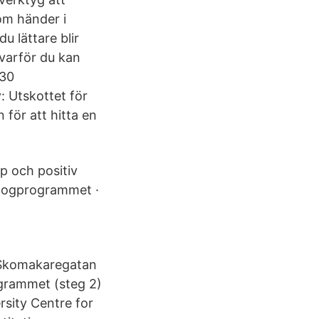
om händer i
u lättare blir
 varför du kan
 30
: Utskottet för
för att hitta en
p och positiv
ologprogrammet ·
 Skomakaregatan
ogrammet (steg 2)
rsity Centre for