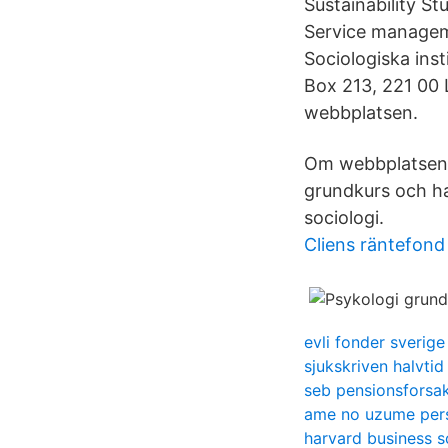
Sustainability St
Service manageme
Sociologiska inst
Box 213, 221 00
webbplatsen.
Om webbplatsen.
grundkurs och ha
sociologi.
Cliens räntefond
evli fonder sverige
sjukskriven halvti
seb pensionsforsak
ame no uzume per
harvard business 