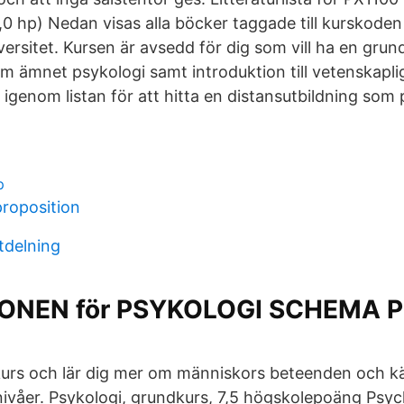
0 hp) Nedan visas alla böcker taggade till kurskoden
ersitet. Kursen är avsedd för dig som vill ha en gru
om ämnet psykologi samt introduktion till vetenskapl
igenom listan för att hitta en distansutbildning som p
p
roposition
tdelning
IONEN för PSYKOLOGI SCHEMA P
urs och lär dig mer om människors beteenden och kän
 nivåer. Psykologi, grundkurs, 7,5 högskolepoäng Psyc