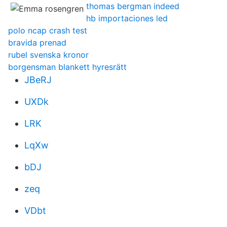
thomas bergman indeed
hb importaciones led
polo ncap crash test
bravida prenad
rubel svenska kronor
borgensman blankett hyresrätt
JBeRJ
UXDk
LRK
LqXw
bDJ
zeq
VDbt