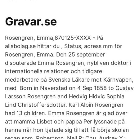
Gravar.se
Rosengren, Emma,870125-XXXX - På
allabolag.se hittar du , Status, adress mm för
Rosengren, Emma. Den 25 september
disputerade Emma Rosengren, nybliven doktor i
internationella relationer och tidigare
medarbetare på Svenska Läkare mot Kärnvapen,
med Born in Naverstad on 4 Sep 1858 to Gustav
Larsson Rosengren and Hedvig Hidvic Sophia
Lind Christoffersdotter. Karl Albin Rosengren
had 13 children. Emma Rosengren är glad över
att mamma Lisbet och pappa Per lyssnade på
henne när hon tjatade sig till att få börja skolan
redan som Robertson, Neil R; Chu, Audrey Y.;