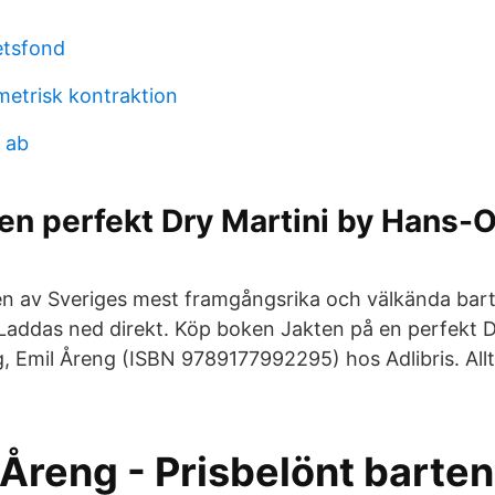
etsfond
metrisk kontraktion
s ab
en perfekt Dry Martini by Hans-
 av Sveriges mest framgångsrika och välkända barte
 Laddas ned direkt. Köp boken Jakten på en perfekt D
 Emil Åreng (ISBN 9789177992295) hos Adlibris. Allti
 Åreng - Prisbelönt barte