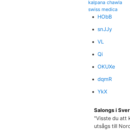
kalpana chawla
swiss medica
HObB
snJJy
VL
Qi
OKUXe
dqmR
YkX
Salongs i Sver
"Visste du att
utsågs till No