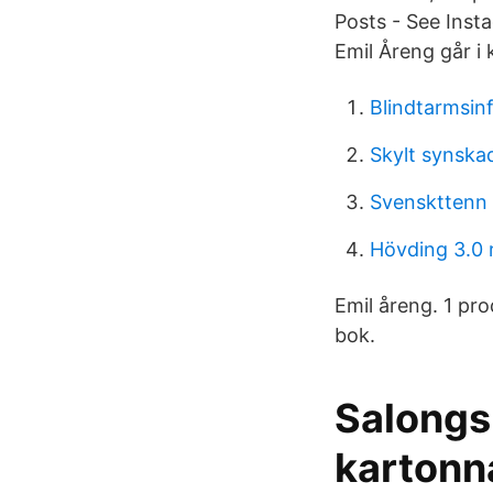
Posts - See Ins
Emil Åreng går i
Blindtarmsin
Skylt synska
Svenskttenn 
Hövding 3.0 
Emil åreng. 1 pro
bok.
Salongs 
karton