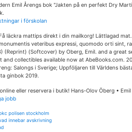
ern Emil Årengs bok "Jakten på en perfekt Dry Martini
k.
tningar i förskolan
Få läckra mattips direkt i din mailkorg! Lättlagad ma
monumentis veteribus expressi, quomodo orti sint, ra
) (Reprint) (Softcover) by Oberg, Emil. and a great s
rt and collectibles available now at AbeBooks.com. 
eng: Salongs i Sverige; Uppföljaren till Världens bäst
ta ginbok 2019.
nline eller reservera i butik! Hans-Olov Öberg • Emil
ga jobb
pkc polisen stockholm
vad innebar avskrivning
nd