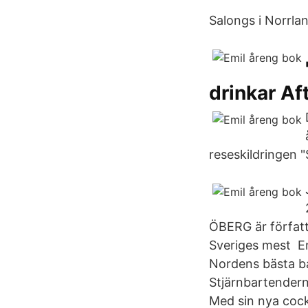
Salongs i Norrlan
drinkar Af
reseskildringen "
ÖBERG är författ
Sveriges mest Em
Nordens bästa ba
Stjärnbartendern 
Med sin nya cock