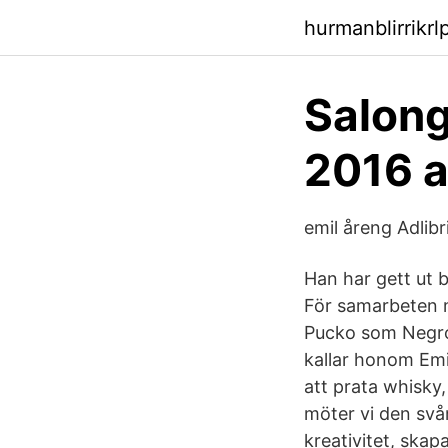
hurmanblirrikr
Salong
2016 a
emil åreng Adlibr
Han har gett ut b
För samarbeten m
Pucko som Negron
kallar honom Emi
att prata whisky
möter vi den svå
kreativitet, skap