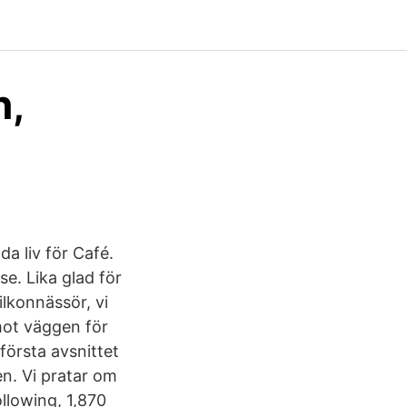
n,
da liv för Café.
e. Lika glad för
lkonnässör, vi
mot väggen för
första avsnittet
en. Vi pratar om
ollowing, 1,870