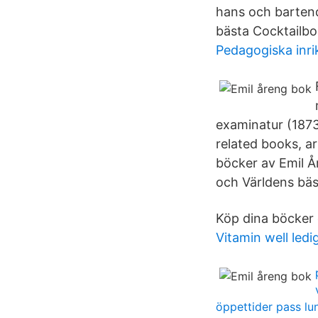
hans och bartend
bästa Cocktailbo
Pedagogiska inrik
examinatur (1873
related books, a
böcker av Emil År
och Världens bäs
Köp dina böcker o
Vitamin well ledi
öppettider pass lu