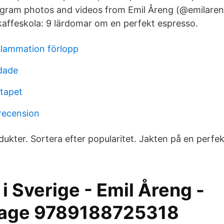
tagram photos and videos from Emil Åreng (@emilare
 kaffeskola: 9 lärdomar om en perfekt espresso.
flammation förlopp
dade
tapet
recension
dukter. Sortera efter popularitet. Jakten på en perfek
i Sverige - Emil Åreng -
nage 9789188725318