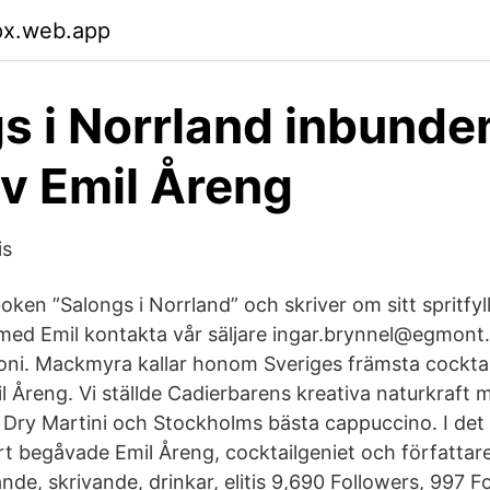
lpx.web.app
s i Norrland inbunde
v Emil Åreng
is
oken ”Salongs i Norrland” och skriver om sitt spritfyll
ed Emil kontakta vår säljare ingar.brynnel@egmont.s
i. Mackmyra kallar honom Sveriges främsta cocktai
l Åreng. Vi ställde Cadierbarens kreativa naturkraft 
, Dry Martini och Stockholms bästa cappuccino. I det 
rt begåvade Emil Åreng, cocktailgeniet och författar
ande, skrivande, drinkar, elitis 9,690 Followers, 997 F