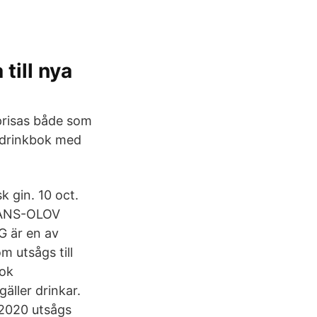
till nya
prisas både som
a drinkbok med
 gin. 10 oct.
 HANS-OLOV
G är en av
m utsågs till
bok
äller drinkar.
 2020 utsågs