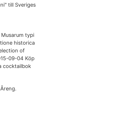
" till Sveriges
t. Musarum typi
tione historica
election of
2015-09-04 Köp
a cocktailbok
 Åreng.