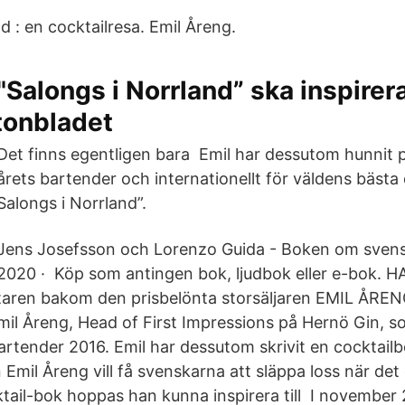
d : en cocktailresa. Emil Åreng.
"Salongs i Norrland” ska inspirera 
tonbladet
Det finns egentligen bara Emil har dessutom hunnit 
årets bartender och internationellt för väldens bäst
Salongs i Norrland”.
Jens Josefsson och Lorenzo Guida - Boken om svensk
2020 · Köp som antingen bok, ljudbok eller e-bok.
aren bakom den prisbelönta storsäljaren EMIL ÅREN
il Åreng, Head of First Impressions på Hernö Gin, so
rtender 2016. Emil har dessutom skrivit en cocktail
Emil Åreng vill få svenskarna att släppa loss när det g
tail-bok hoppas han kunna inspirera till I november