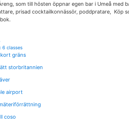
Åreng, som till hösten öppnar egen bar i Umeå med ba
ttare, prisad cocktailkonnässör, poddpratare, Köp 
-bok.
s
 6 classes
kort gräns
rätt storbritannien
äver
le airport
mäteriförrättning
ll coso