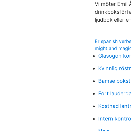
Vi möter Emil 
drinkboksförfa
ljudbok eller e
Er spanish verb
might and magic
Glasögon kör
Kvinnlig röst
Bamse bokst
Fort lauderda
Kostnad lant
Intern kontro