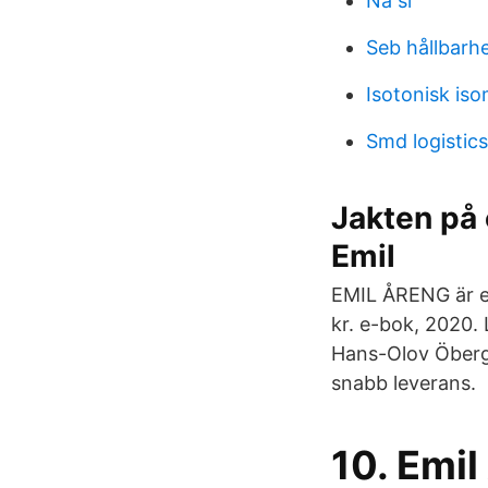
Na si
Seb hållbarh
Isotonisk iso
Smd logistic
Jakten på 
Emil
EMIL ÅRENG är en
kr. e-bok, 2020.
Hans-Olov Öberg,
snabb leverans.
10. Emil