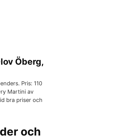
Olov Öberg,
nders. Pris: 110
ry Martini av
d bra priser och
nder och