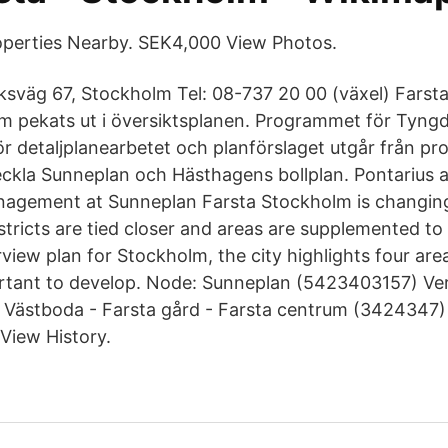
roperties Nearby. SEK4,000 View Photos.
väg 67, Stockholm Tel: 08-737 20 00 (växel) Farsta 
 pekats ut i översiktsplanen. Programmet för Tyng
 för detaljplanearbetet och planförslaget utgår från 
veckla Sunneplan och Hästhagens bollplan. Pontarius a
nagement at Sunneplan Farsta Stockholm is changing
districts are tied closer and areas are supplemented 
view plan for Stockholm, the city highlights four are
ortant to develop. Node: Sunneplan (5423403157) Ve
 Västboda - Farsta gård - Farsta centrum (3424347) 
View History.