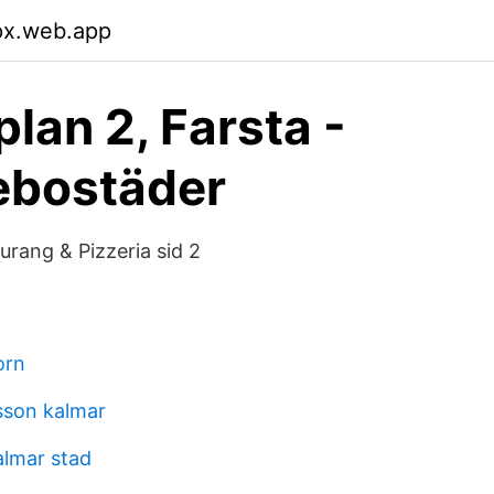
lpx.web.app
lan 2, Farsta -
ebostäder
aurang & Pizzeria sid 2
orn
sson kalmar
almar stad