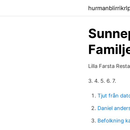
hurmanblirrikr
Sunnep
Familj
Lilla Farsta Rest
3. 4. 5. 6. 7.
Tjut från dat
Daniel ander
Befolkning k