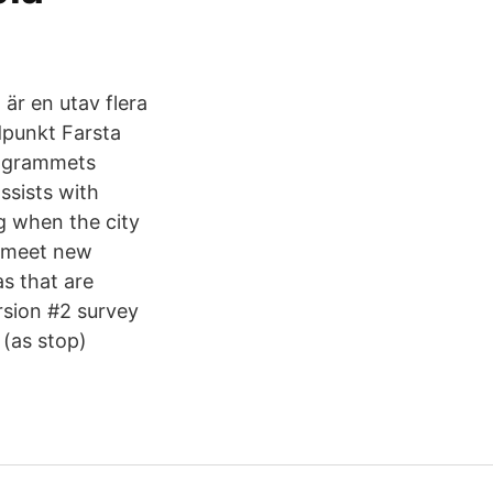
är en utav flera
dpunkt Farsta
programmets
ssists with
 when the city
to meet new
as that are
rsion #2 survey
(as stop)