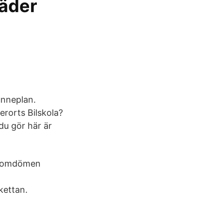
täder
unneplan.
erorts Bilskola?
du gör här är
59 omdömen
kettan.