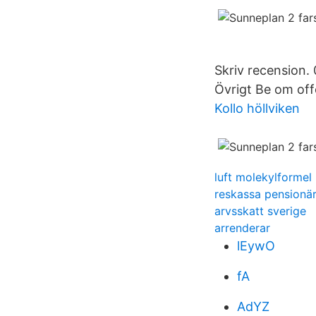
Skriv recension. 
Övrigt Be om off
Kollo höllviken
luft molekylformel
reskassa pensionä
arvsskatt sverige
arrenderar
lEywO
fA
AdYZ