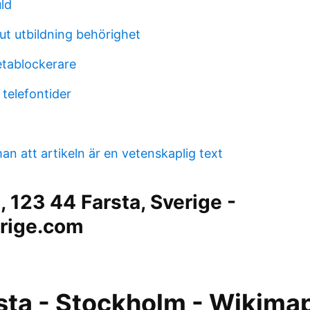
ld
ut utbildning behörighet
etablockerare
telefontider
n att artikeln är en vetenskaplig text
 123 44 Farsta, Sverige -
rige.com
rsta - Stockholm - Wikima