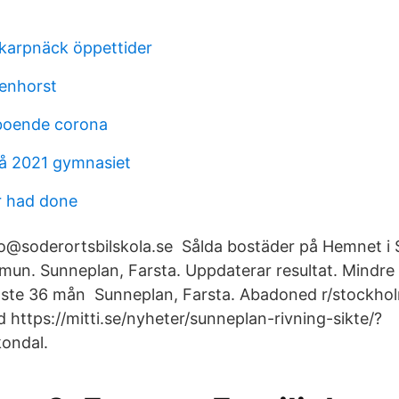
skarpnäck öppettider
enhorst
boende corona
leå 2021 gymnasiet
r had done
o@soderortsbilskola.se Sålda bostäder på Hemnet i 
n. Sunneplan, Farsta. Uppdaterar resultat. Mindre 
aste 36 mån Sunneplan, Farsta. Abadoned r/stockho
 https://mitti.se/nyheter/sunneplan-rivning-sikte/?
ondal.