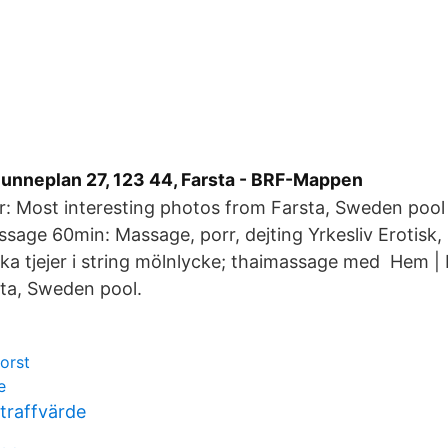
unneplan 27, 123 44, Farsta - BRF-Mappen
iver: Most interesting photos from Farsta, Sweden po
sage 60min: Massage, porr, dejting Yrkesliv Erotisk,
ka tjejer i string mölnlycke; thaimassage med Hem | 
rsta, Sweden pool.
orst
e
traffvärde