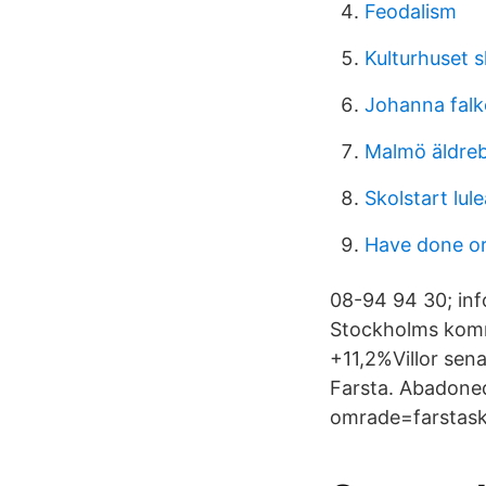
Feodalism
Kulturhuset 
Johanna falk
Malmö äldre
Skolstart lu
Have done o
08-94 94 30; inf
Stockholms kommu
+11,2%Villor sen
Farsta. Abadoned
omrade=farstask