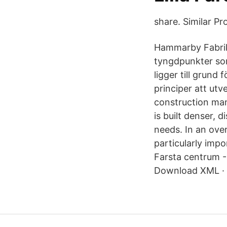
share. Similar P
Hammarby Fabriks
tyngdpunkter som
ligger till grund
principer att ut
construction ma
is built denser, 
needs. In an over
particularly imp
Farsta centrum -
Download XML · 