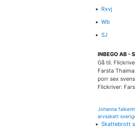
Rxvj
Wb
SJ
INBEGO AB - S
Gå til. Flickr
Farsta Thaimas
porr sex svens
Flickriver: Fa
Johanna falkenh
arvsskatt sverig
Skattebrott s