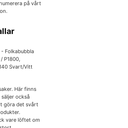
renumerera på vårt
ion.
llar
 - Folkabubbla
/ P1800,
40 Svart/Vitt
saker. Här finns
 säljer också
t göra det svårt
rodukter.
k vare löftet om
stort