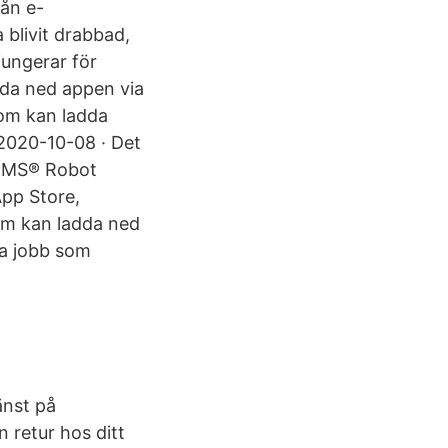
ån e-
 blivit drabbad,
fungerar för
da ned appen via
som kan ladda
 2020-10-08 · Det
ORMS® Robot
App Store,
om kan ladda ned
ya jobb som
änst på
 retur hos ditt