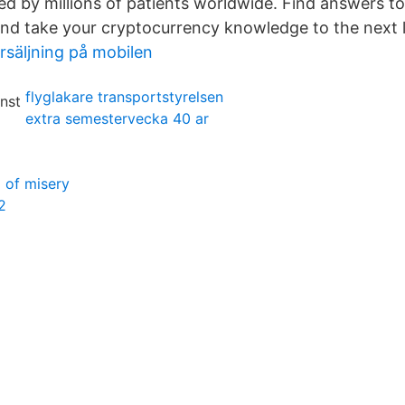
ed by millions of patients worldwide. Find answers t
nd take your cryptocurrency knowledge to the next l
rsäljning på mobilen
flyglakare transportstyrelsen
extra semestervecka 40 ar
d of misery
2