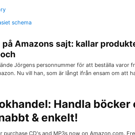
ory
asiet schema
på Amazons sajt: kallar produkte
 och
ände Jörgens personnummer för att beställa varor fr
azon. Nu vill han, som är långt ifrån ensam om att ha
okhandel: Handla böcker o
 snabbt & enkelt!
or purchase CD's and MP3s now on Amazon.com. Free