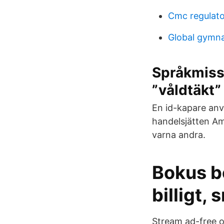
Cmc regulat
Global gymn
Språkmiss 
”våldtäkt”
En id-kapare anv
handelsjätten Am
varna andra.
Bokus b
billigt,
Stream ad-free 