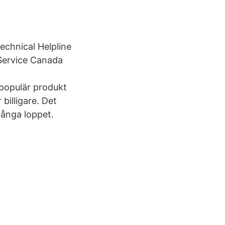
hnical Helpline
ervice Canada
populär produkt
billigare. Det
långa loppet.