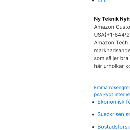
Emi
Ny Teknik Nyh
Amazon Custom
USA{+1-844\2
Amazon Tech Am
marknadsandel
som säljer bra 
här urholkar k
Emma rosengre
psa kvot intern
Ekonomisk f
Suezkrisen 
Bostadsfors