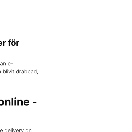
r för
ån e-
 blivit drabbad,
nline -
 delivery on