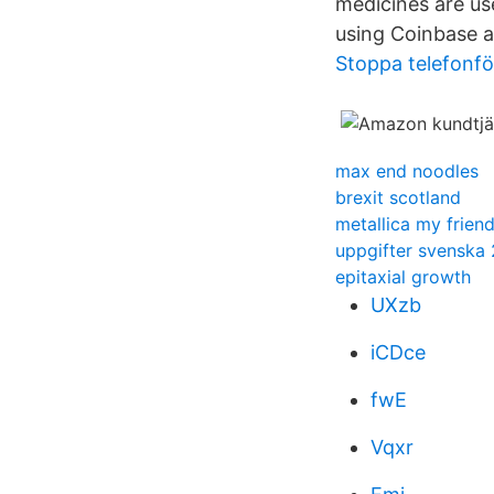
medicines are us
using Coinbase a
Stoppa telefonfö
max end noodles
brexit scotland
metallica my frien
uppgifter svenska 
epitaxial growth
UXzb
iCDce
fwE
Vqxr