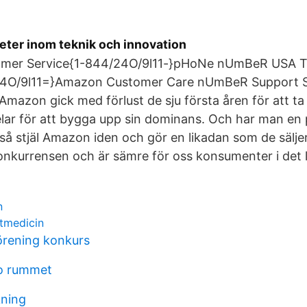
eter inom teknik och innovation
er Service{1-844/24O/9l11-}pHoNe nUmBeR USA Tec
4O/9l11=}Amazon Customer Care nUmBeR Support S
azon gick med förlust de sju första åren för att ta
ar för att bygga upp sin dominans. Och har man en 
så stjäl Amazon iden och gör en likadan som de säljer 
onkurrensen och är sämre för oss konsumenter i det 
n
etmedicin
örening konkurs
so rummet
kning