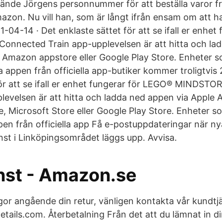
ände Jörgens personnummer för att beställa varor fr
azon. Nu vill han, som är långt ifrån ensam om att ha
-04-14 · Det enklaste sättet för att se ifall er enhet 
nnected Train app-upplevelsen är att hitta och lad
 Amazon appstore eller Google Play Store. Enheter 
a appen från officiella app-butiker kommer troligtvis
för att se ifall er enhet fungerar för LEGO® MINDST
levelsen är att hitta och ladda ned appen via Apple 
 Microsoft Store eller Google Play Store. Enheter s
ppen från officiella app Få e-postuppdateringar när n
st i Linköpingsområdet läggs upp. Avvisa.
nst - Amazon.se
gor angående din retur, vänligen kontakta vår kundtj
ails.com. Återbetalning Från det att du lämnat in din