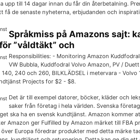
 upp till 14 dagar innan du får din återbetalning. P
tt få de senaste nyheterna, erbjudanden och inspirat
Språkmiss på Amazons sajt: ka
för ”våldtäkt” och
Responsibilities: - Monitoring Amazon Kuddfodral
VW Bubbla, Kuddfodral Volvo Amazon, PV / Duett 
 140, 240 och 260, BILKLÄDSEL i metervara - Volvo 1
dtjänst Projects for $2 - $8.
Det är till exempel datorer, böcker, kläder och lek
saker från företag i hela världen. Svenska företag
aget ska ha en svensk kundtjänst. Amazon kommer at
ker Amazon ger Fulfilled by Amazon märket till FBA p
över Europa föredrar produkter med detta märke tac
ns, kundtjänst och returnering. Detta kan ge dig ett 