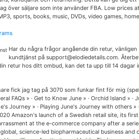
tag över säljare som inte använder FBA. Low prices 
 MP3, sports, books, music, DVDs, video games, hom
grams
Har du några frågor angående din retur, vänligen
kundtjänst på support@elodiedetails.com. Återbe
din retur hos ditt ombud, kan det ta upp till 14 dagar 
re fick jag tag på 3070 som funkar fint för mig (spe
ral FAQs » · Get to Know June » · Orchid Island » · J
e's Journey » · Playing June's Journey with others » 
20 Amazon's launch of a Swedish retail site, its first
rrassment at the e-commerce company after a serie
 global, science-led biopharmaceutical business and 