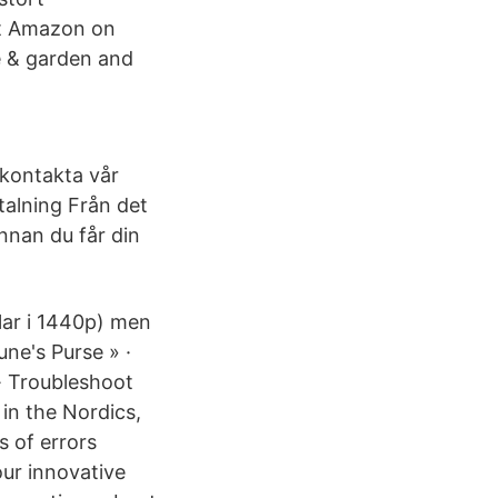
at Amazon on
e & garden and
 kontakta vår
talning Från det
innan du får din
lar i 1440p) men
une's Purse » ·
· Troubleshoot
 in the Nordics,
s of errors
our innovative