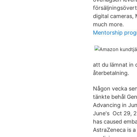
försäljningsöver
digital cameras,
much more.
Mentorship pro
att du lämnat in 
återbetalning.
Någon vecka sena
tänkte behål Gene
Advancing in Jun
June's Oct 29, 20
has caused emba
AstraZeneca is a