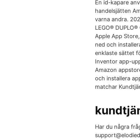
En id-kapare anv
handelsjätten Am
varna andra. 2021
LEGO® DUPLO® Co
Apple App Store,
ned och installer
enklaste sättet 
Inventor app-upp
Amazon appstore,
och installera a
matchar Kundtjän
kundtjä
Har du några frå
support@elodiedet