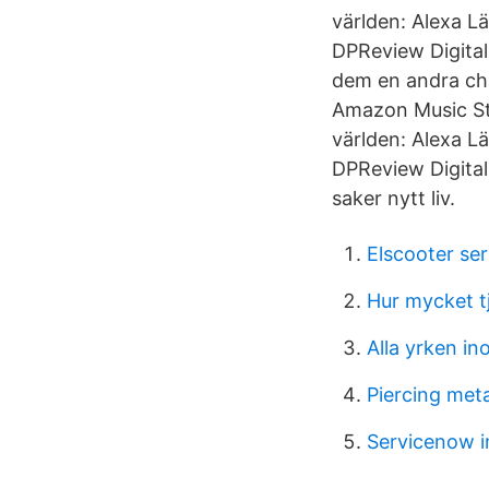
världen: Alexa L
DPReview Digita
dem en andra ch
Amazon Music Stre
världen: Alexa L
DPReview Digital
saker nytt liv.
Elscooter se
Hur mycket t
Alla yrken i
Piercing meta
Servicenow i