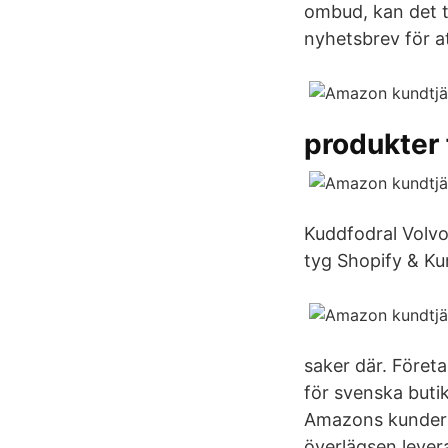
ombud, kan det ta
nyhetsbrev för a
produkter 
Kuddfodral Volvo
tyg Shopify & Kun
saker där. Föret
för svenska buti
Amazons kunder 
överlägsen levera