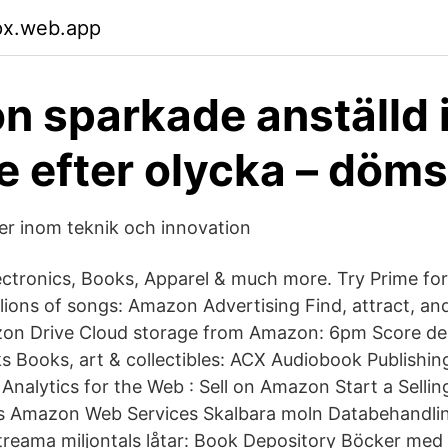
lpx.web.app
 sparkade anställd 
 efter olycka – döms 
r inom teknik och innovation
ctronics, Books, Apparel & much more. Try Prime fo
lions of songs: Amazon Advertising Find, attract, a
on Drive Cloud storage from Amazon: 6pm Score dea
 Books, art & collectibles: ACX Audiobook Publishi
 Analytics for the Web : Sell on Amazon Start a Selli
 Amazon Web Services Skalbara moln Databehandling
ama miljontals låtar: Book Depository Böcker med fri