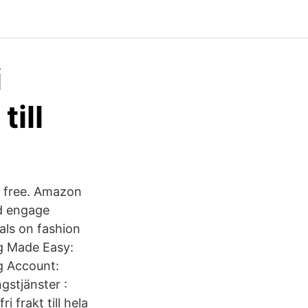
i
till
r free. Amazon
nd engage
ls on fashion
ng Made Easy:
ng Account:
stjänster :
 frakt till hela