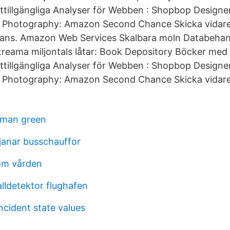
ättillgängliga Analyser för Webben : Shopbop Desig
l Photography: Amazon Second Chance Skicka vidare
ans. Amazon Web Services Skalbara moln Databehandl
ama miljontals låtar: Book Depository Böcker med fri
ättillgängliga Analyser för Webben : Shopbop Desig
 Photography: Amazon Second Chance Skicka vidare, 
rman green
janar busschauffor
nom vården
lldetektor flughafen
ncident state values